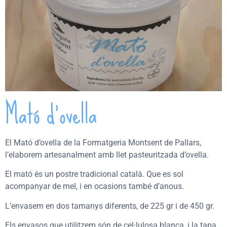
Mató d’ovella
El Mató d’ovella de la Formatgeria Montsent de Pallars,
l’elaborem artesanalment amb llet pasteuritzada d’ovella.
El mató és un postre tradicional català. Que es sol
acompanyar de mel, i en ocasions també d’anous.
L’envasem en dos tamanys diferents, de 225 gr i de 450 gr.
Els envasos que utilitzem són de cel·lulosa blanca, i la tapa